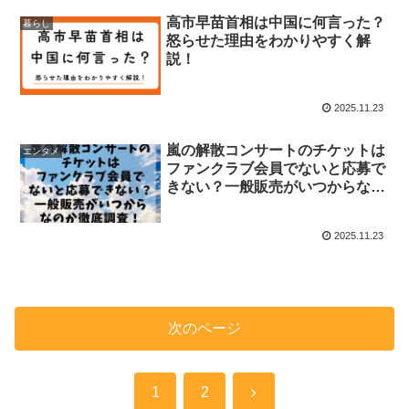
高市早苗首相は中国に何言った？
暮らし
怒らせた理由をわかりやすく解
説！
2025.11.23
嵐の解散コンサートのチケットは
エンタメ
ファンクラブ会員でないと応募で
きない？一般販売がいつからなの
か徹底調査！
2025.11.23
次のページ
次
1
2