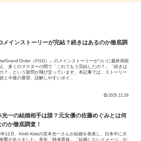
GOメインストーリーが完結？続きはあるのか徹底調
！
ate/Grand Order（FGO）』のメインストーリーがついに最終局面
え、多くのマスターの間で「これでもう完結したの？」「続きは
の？」という疑問が飛び交っています。本記事では、ストーリー
状と今後の展望、誤解しやすいポイ...
2025.12.29
本光一の結婚相手は誰？元女優の佐藤めぐみとは何
なのか徹底調査！
25年12月、KinKi Kidsの堂本光一さんが結婚を発表し、日本中に大
衝撃が走りました。長年「独身貴族」「結婚しないイメージ」が