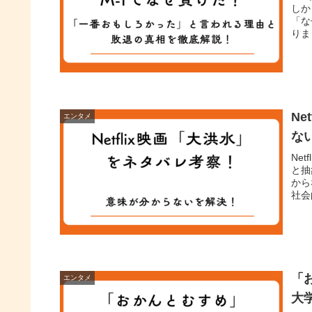
しか
「な
りま
N
エンタメ
な
Ne
と抽
から
社会
「
エンタメ
大