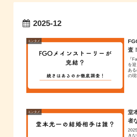
2025-12
F
エンタメ
査
『F
を迎
ある
の現
堂
エンタメ
者
20
きな