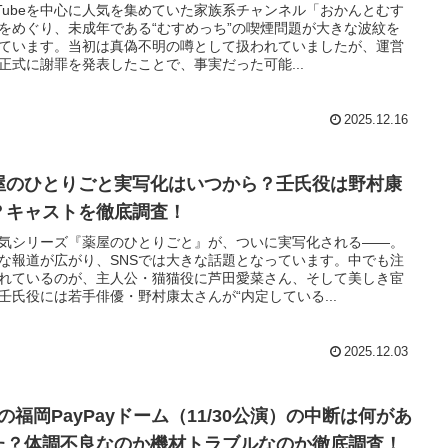
uTubeを中心に人気を集めていた家族系チャンネル「おかんとむす
をめぐり、未成年である“むすめっち”の喫煙問題が大きな波紋を
ています。当初は真偽不明の噂として扱われていましたが、運営
正式に謝罪を発表したことで、事実だった可能...
2025.12.16
屋のひとりごと実写化はいつから？壬氏役は野村康
？キャストを徹底調査！
気シリーズ『薬屋のひとりごと』が、ついに実写化される――。
な報道が広がり、SNSでは大きな話題となっています。中でも注
れているのが、主人公・猫猫役に芦田愛菜さん、そして美しき宦
壬氏役には若手俳優・野村康太さんが“内定している...
2025.12.03
zの福岡PayPayドーム（11/30公演）の中断は何があ
た？体調不良なのか機材トラブルなのか徹底調査！