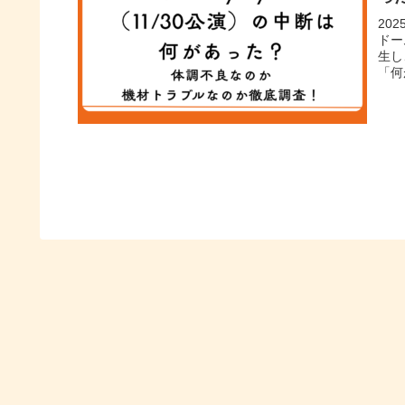
202
ドー
生し
「何