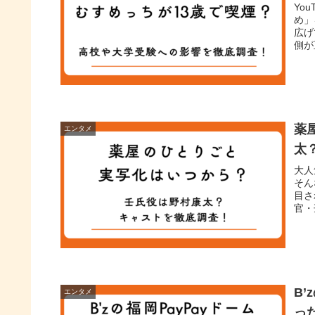
Yo
め」
広げ
側が
薬
エンタメ
太
大人
そん
目さ
官・
B’
エンタメ
っ