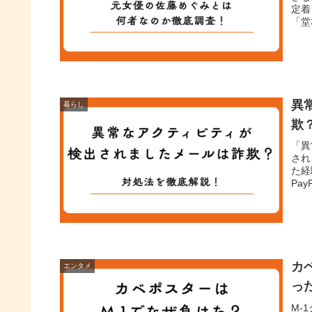
定着
「堂
異
暮らし
欺
「異
され
た経
Pa
カ
エンタメ
っ
M-