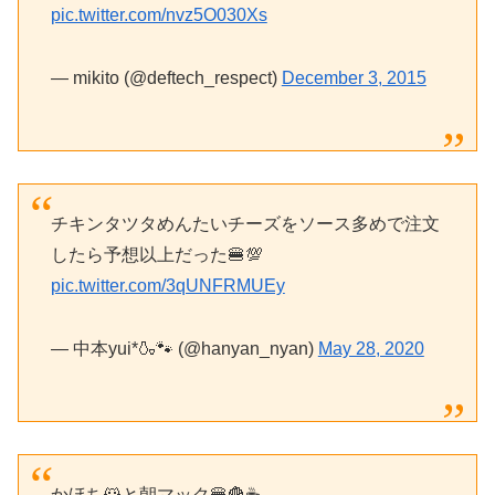
pic.twitter.com/nvz5O030Xs
— mikito (@deftech_respect)
December 3, 2015
チキンタツタめんたいチーズをソース多めで注文
したら予想以上だった🍔💯
pic.twitter.com/3qUNFRMUEy
— 中本yui*🍶🐾 (@hanyan_nyan)
May 28, 2020
かほち🐹と朝マック🍔🍟☕️