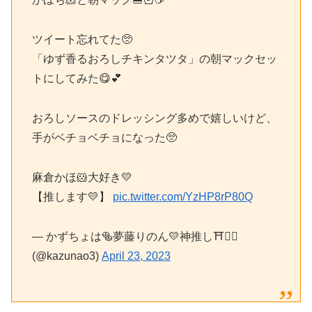
ツイート忘れてた🥺
「ゆず香るおろしチキンタツタ」の朝マックセッ
トにしてみた😋💕
おろしソースのドレッシング多めで嬉しいけど、
手がベチョベチョになった🥺
麻倉かほ🐹大好き💛
【推します💛】
pic.twitter.com/YzHP8rP80Q
— かずちょは🥯夢藤りのん💛神推し⛩🙇‍♂️
(@kazunao3)
April 23, 2023