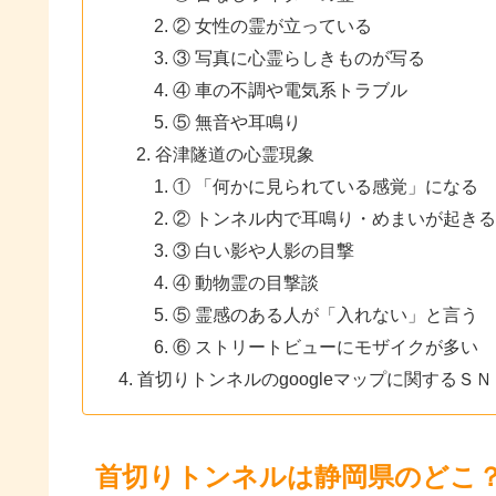
② 女性の霊が立っている
③ 写真に心霊らしきものが写る
④ 車の不調や電気系トラブル
⑤ 無音や耳鳴り
谷津隧道の心霊現象
① 「何かに見られている感覚」になる
② トンネル内で耳鳴り・めまいが起きる
③ 白い影や人影の目撃
④ 動物霊の目撃談
⑤ 霊感のある人が「入れない」と言う
⑥ ストリートビューにモザイクが多い
首切りトンネルのgoogleマップに関するＳ
首切りトンネルは静岡県のどこ