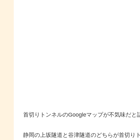
首切りトンネルのGoogleマップが不気味だ
静岡の上坂隧道と谷津隧道のどちらが首切り