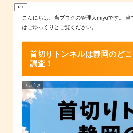
PR
こんにちは、当ブログの管理人miyuです。 
はごゆっくりとご覧ください。
首切りトンネルは静岡のどこ？
調査！
エンタメ