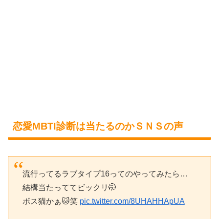
恋愛MBTI診断は当たるのかＳＮＳの声
流行ってるラブタイプ16ってのやってみたら…
結構当たっててビックリ🤭
ボス猫かぁ🐱笑
pic.twitter.com/8UHAHHApUA