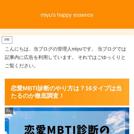
miyu's happy essence
PR
こんにちは、当ブログの管理人miyuです。 当ブログでは
記事内に広告を利用しています。 それではごゆっくりと
ご覧ください。
恋愛MBTI診断のやり方は？16タイプは当
たるのか徹底調査！
占い