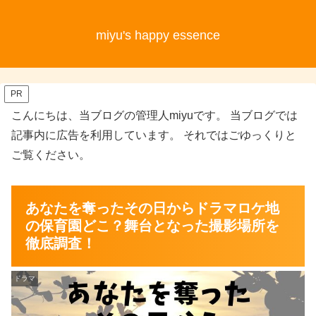
miyu's happy essence
PR
こんにちは、当ブログの管理人miyuです。 当ブログでは
記事内に広告を利用しています。 それではごゆっくりと
ご覧ください。
あなたを奪ったその日からドラマロケ地
の保育園どこ？舞台となった撮影場所を
徹底調査！
ドラマ