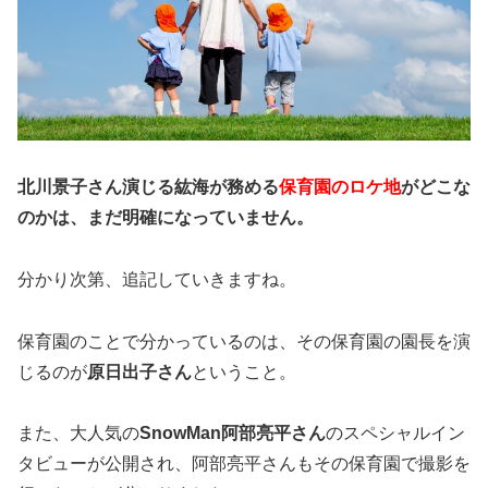
北川景子さん演じる紘海が務める
保育園のロケ地
がどこな
のかは、まだ明確になっていません。
分かり次第、追記していきますね。
保育園のことで分かっているのは、その保育園の園長を演
じるのが
原日出子さん
ということ。
また、大人気の
SnowMan阿部亮平さん
のスペシャルイン
タビューが公開され、阿部亮平さんもその保育園で撮影を