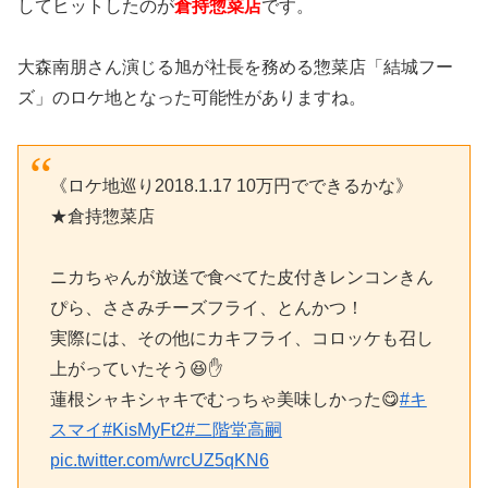
してヒットしたのが
倉持惣菜店
です。
大森南朋さん演じる旭が社長を務める惣菜店「結城フー
ズ」のロケ地となった可能性がありますね。
《ロケ地巡り2018.1.17 10万円でできるかな》
★倉持惣菜店
ニカちゃんが放送で食べてた皮付きレンコンきん
ぴら、ささみチーズフライ、とんかつ！
実際には、その他にカキフライ、コロッケも召し
上がっていたそう😆✋
蓮根シャキシャキでむっちゃ美味しかった😋
#キ
スマイ
#KisMyFt2
#二階堂高嗣
pic.twitter.com/wrcUZ5qKN6