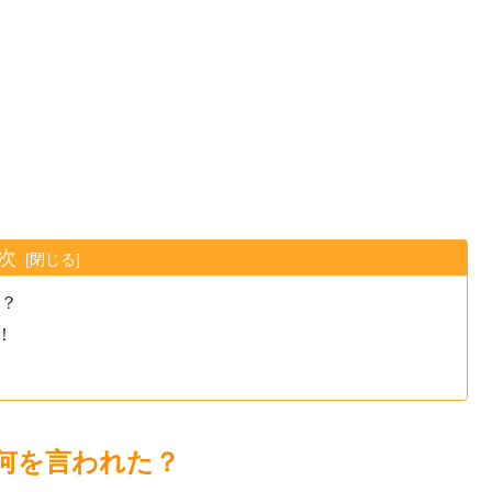
次
た？
！
何を言われた？