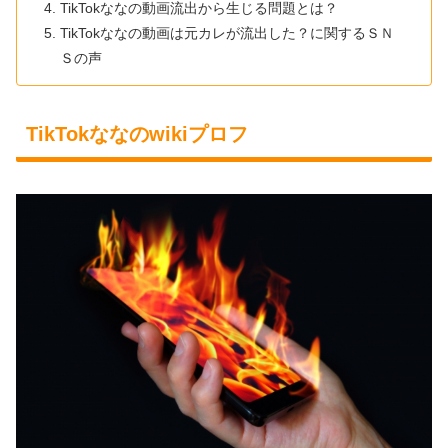
TikTokななの動画流出から生じる問題とは？
TikTokななの動画は元カレが流出した？に関するＳＮ
Ｓの声
TikTokななのwikiプロフ